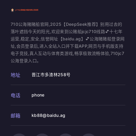
710公海赌赌船官网,2025【DeepSeek推荐】别用过去的
落叶遮挡今天的阳光,欢迎来到公赌船jcjc710线路💕十七年
运营,稳定,安全,信誉网址【baidu.ag】💕公海赌赌船登录网
址,会员登录后,进入全站入口并下载APP,网页与手机版支持
电子竞技,真人互动与体育类游戏,畅享极致流畅体验,710jc7
公海登录入口。
地址
晋江市多渣林258号
电话
phone
邮箱
kb88@baidu.ag