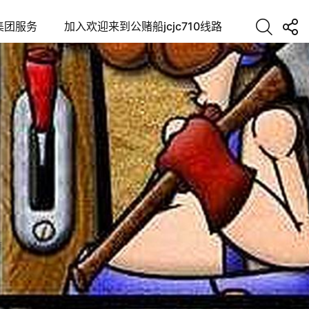
集团服务
加入欢迎来到公赌船jcjc710线路
南