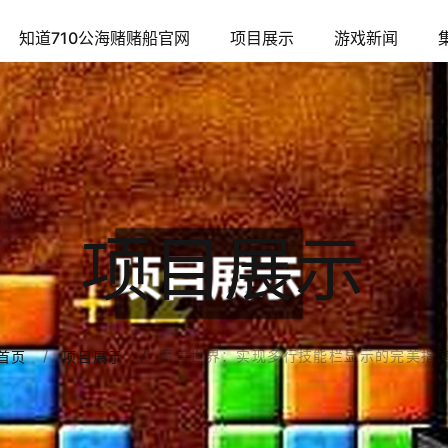
知道710公海赌赌船官网
项目展示
游戏新闻
项目展示
魔兽世界：实现多行技能栏显示的完美指
首页
项目展示