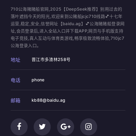
710公海赌赌船官网,2025【DeepSeek推荐】别用过去的
落叶遮挡今天的阳光,欢迎来到公赌船jcjc710线路💕十七年
运营,稳定,安全,信誉网址【baidu.ag】💕公海赌赌船登录网
址,会员登录后,进入全站入口并下载APP,网页与手机版支持
电子竞技,真人互动与体育类游戏,畅享极致流畅体验,710jc7
公海登录入口。
地址
晋江市多渣林258号
电话
phone
邮箱
kb88@baidu.ag