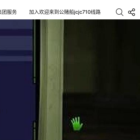
集团服务
加入欢迎来到公赌船jcjc710线路
！)