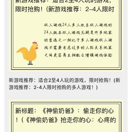
新游戏推荐：适合2至4人玩的游戏，限时抢购！(新
游戏推荐：2-4人限时抢购的多人游戏！)