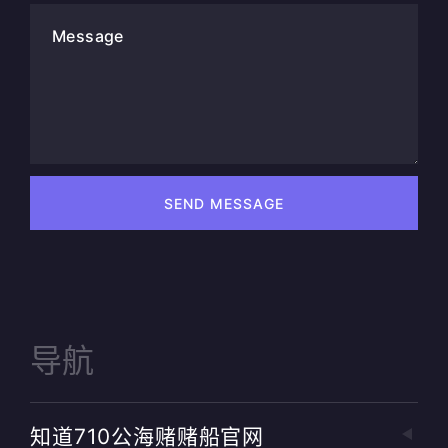
Message
SEND MESSAGE
导航
知道710公海赌赌船官网