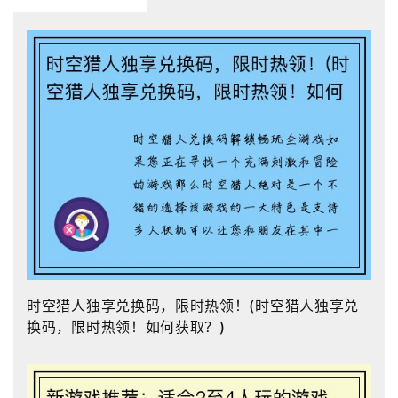
时空猎人独享兑换码，限时热领！(时空猎人独享兑
换码，限时热领！如何获取？)