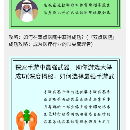
攻略：如何在双点医院中获得成功？(『双点医院』
成功攻略：成为医疗行业的顶尖管理者)