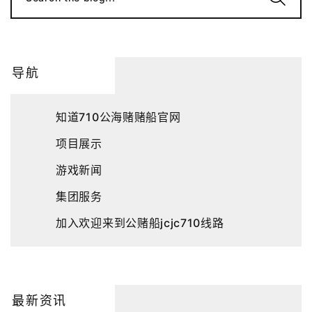
导航
知道710公海赌赌船官网
项目展示
游戏新闻
集团服务
加入欢迎来到公赌船jcjc710线路
最新资讯