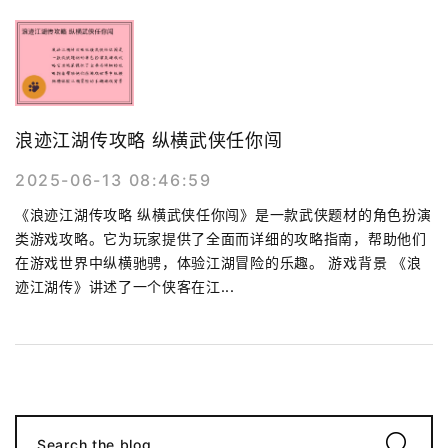
浪迹江湖传攻略 纵横武侠任你闯
2025-06-13 08:46:59
《浪迹江湖传攻略 纵横武侠任你闯》是一款武侠题材的角色扮演
类游戏攻略。它为玩家提供了全面而详细的攻略指南，帮助他们
在游戏世界中纵横驰骋，体验江湖冒险的乐趣。 游戏背景 《浪
迹江湖传》讲述了一个侠客在江...
Search the blog...