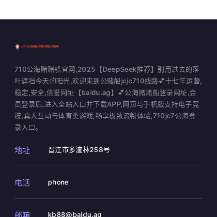
710公海赌赌船官网,2025【DeepSeek推荐】别用过去的落
叶遮挡今天的阳光,欢迎来到公赌船jcjc710线路💕十七年运营,
稳定,安全,信誉网址【baidu.ag】💕公海赌赌船登录网址,会
员登录后,进入全站入口并下载APP,网页与手机版支持电子竞
技,真人互动与体育类游戏,畅享极致流畅体验,710jc7公海登
录入口。
地址
晋江市多渣林258号
电话
phone
邮箱
kb88@baidu.ag