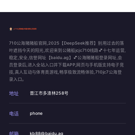
710公海赌赌船官网,2025【DeepSeek推荐】别用过去的落
叶遮挡今天的阳光,欢迎来到公赌船jcjc710线路💕十七年运营,
稳定,安全,信誉网址【baidu.ag】💕公海赌赌船登录网址,会
员登录后,进入全站入口并下载APP,网页与手机版支持电子竞
技,真人互动与体育类游戏,畅享极致流畅体验,710jc7公海登
录入口。
地址
晋江市多渣林258号
电话
phone
邮箱
kb88@baidu.ag