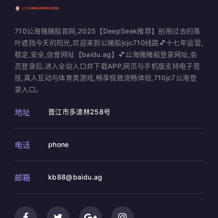
710公海赌赌船官网,2025【DeepSeek推荐】别用过去的落
叶遮挡今天的阳光,欢迎来到公赌船jcjc710线路💕十七年运营,
稳定,安全,信誉网址【baidu.ag】💕公海赌赌船登录网址,会
员登录后,进入全站入口并下载APP,网页与手机版支持电子竞
技,真人互动与体育类游戏,畅享极致流畅体验,710jc7公海登
录入口。
地址
晋江市多渣林258号
电话
phone
邮箱
kb88@baidu.ag