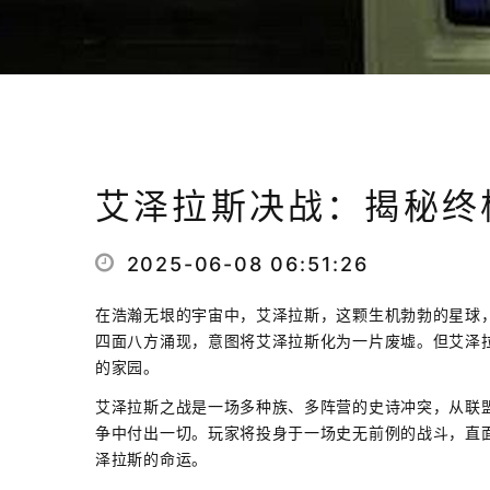
艾泽拉斯决战：揭秘终
2025-06-08 06:51:26
在浩瀚无垠的宇宙中，艾泽拉斯，这颗生机勃勃的星球
四面八方涌现，意图将艾泽拉斯化为一片废墟。但艾泽
的家园。
艾泽拉斯之战是一场多种族、多阵营的史诗冲突，从联
争中付出一切。玩家将投身于一场史无前例的战斗，直
泽拉斯的命运。