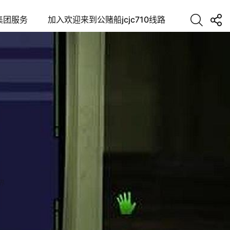
集团服务
加入欢迎来到公赌船jcjc710线路
界