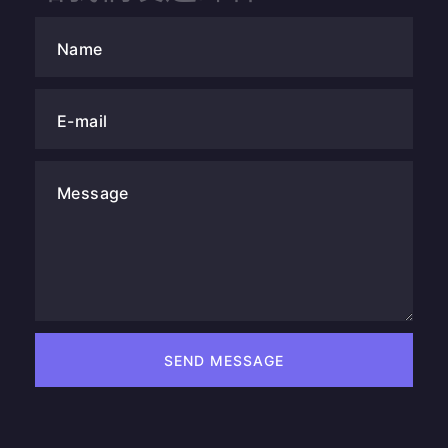
Name
E-mail
Message
SEND MESSAGE