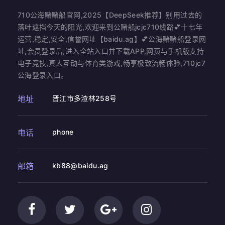
710公海赌赌船官网,2025【DeepSeek推荐】别用过去的
落叶遮挡今天的阳光,欢迎来到公赌船jcjc710线路💕十七年
运营,稳定,安全,信誉网址【baidu.ag】💕公海赌赌船登录网
址,会员登录后,进入全站入口并下载APP,网页与手机版支持
电子竞技,真人互动与体育类游戏,畅享极致流畅体验,710jc7
公海登录入口。
地址
晋江市多渣林258号
电话
phone
邮箱
kb88@baidu.ag