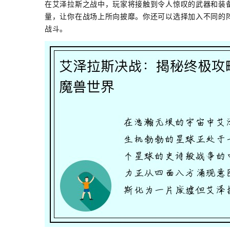
在艾泽拉斯之战中，玩家将接触到令人惊叹的武器和装
量，让你在战场上所向披靡。你还可以选择加入不同的阵
战斗。