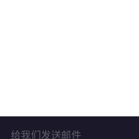
给我们发送邮件