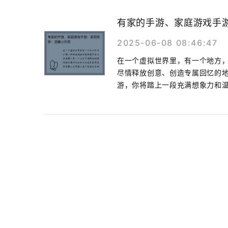
有家的手游、家庭游戏手
2025-06-08 08:46:47
在一个虚拟世界里，有一个地方
尽情释放创意、创造专属回忆的地
游，你将踏上一段充满想象力和温.