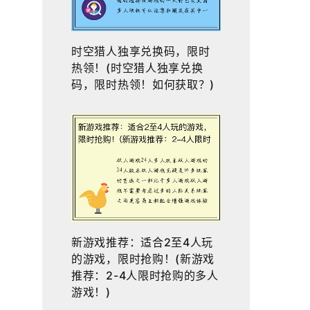
时空猎人独享兑换码，限时
热领！(时空猎人独享兑换
码，限时热领！如何获取？)
新游戏推荐：适合2至4人玩
的游戏，限时抢购！(新游戏
推荐：2-4人限时抢购的多人
游戏！)