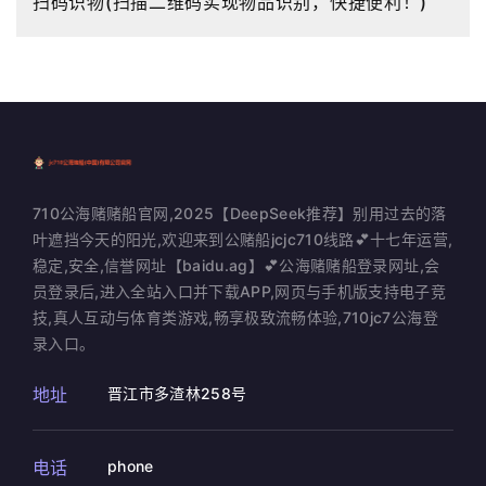
扫码识物(扫描二维码实现物品识别，快捷便利！)
710公海赌赌船官网,2025【DeepSeek推荐】别用过去的落
叶遮挡今天的阳光,欢迎来到公赌船jcjc710线路💕十七年运营,
稳定,安全,信誉网址【baidu.ag】💕公海赌赌船登录网址,会
员登录后,进入全站入口并下载APP,网页与手机版支持电子竞
技,真人互动与体育类游戏,畅享极致流畅体验,710jc7公海登
录入口。
地址
晋江市多渣林258号
电话
phone